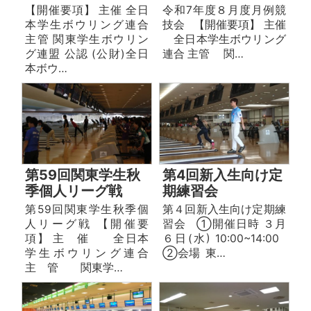
【開催要項】 主催 全日
令和7年度８月度月例競
本学生ボウリング連合
技会 【開催要項】 主催
主管 関東学生ボウリン
全日本学生ボウリング
グ連盟 公認 (公財)全日
連合 主管 関…
本ボウ…
第59回関東学生秋
第4回新入生向け定
季個人リーグ戦
期練習会
第59回関東学生秋季個
第４回新入生向け定期練
人リーグ戦 【開催要
習会 ①開催日時 ３月
項】 主 催 全日本
６日(水) 10:00~14:00
学生ボウリング連合
②会場 東…
主 管 関東学…