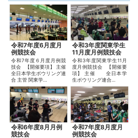
令和7年度6月度月
令和3年度関東学生
例競技会
11月度月例競技会
令和7年度６月度月例競
令和3年度関東学生11月
技会 【開催要項】 主催
度月例競技会 【開催要
全日本学生ボウリング連
項】 主催 全日本学
合 主管 関東学…
生ボウリング連合…
令和6年度8月月例
令和7年度8月度月
競技会
例競技会