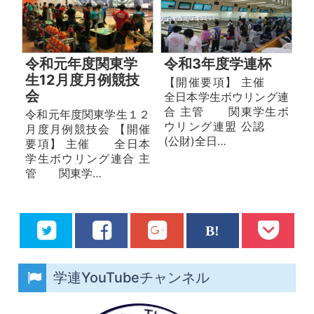
令和元年度関東学
令和3年度学連杯
生12月度月例競技
【開催要項】 主催
会
全日本学生ボウリング連
合 主管 関東学生ボ
令和元年度関東学生１２
ウリング連盟 公認
月度月例競技会 【開催
(公財)全日…
要項】 主催 全日本
学生ボウリング連合 主
管 関東学…
学連YouTubeチャンネル