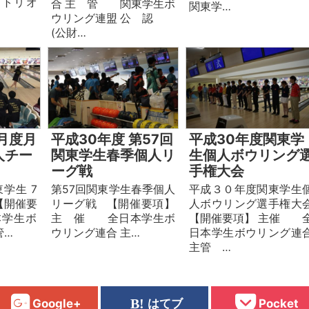
トリオ
合 主 管 関東学生ボ
関東学…
ウリング連盟 公 認
(公財…
月度月
平成30年度 第57回
平成30年度関東学
人チー
関東学生春季個人リ
生個人ボウリング
ーグ戦
手権大会
東学生 7
第57回関東学生春季個人
平成３０年度関東学生
【開催要
リーグ戦 【開催要項】
人ボウリング選手権大
学生ボ
主 催 全日本学生ボ
【開催要項】 主催 
管…
ウリング連合 主…
日本学生ボウリング連
主管 …
Google+
はてブ
Pocket