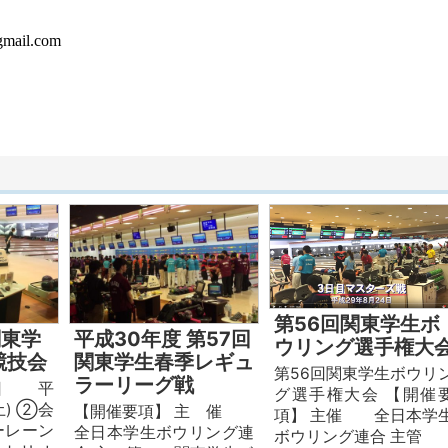
mail.com
第56回関東学生ボ
関東学
平成30年度 第57回
ウリング選手権大
競技会
関東学生春季レギュ
第56回関東学生ボウリ
ラーリーグ戦
日 平
グ選手権大会 【開催
土) ②会
【開催要項】 主 催
項】 主催 全日本学
レーン
全日本学生ボウリング連
ボウリング連合 主