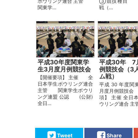
ボウリング連合 主管
③競技種目 
関東学…
戦（…
平成30年度関東学
平成30年 7
生3月度月例競技会
例競技会（3
ム戦）
【開催要項】 主催 全
日本学生ボウリング連合
平成 30 年度関
主管 関東学生ボウリ
月度月例競技会 
ング連盟 公認 (公財)
項】 主催 全日本
全日…
ウリング連合 主
Tweet
Share