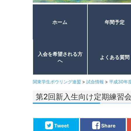
ホーム
年間予定
入会を希望される方
よくある質問
へ
関東学生ボウリング連盟
>
試合情報
>
平成30年
第2回新入生向け定期練習
Tweet
Share