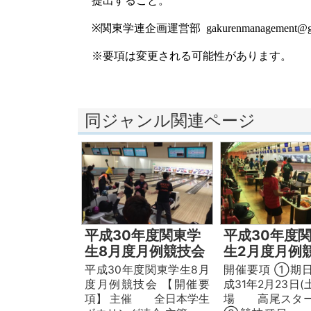
提出すること。
※
関東学連企画運営部
gakurenmanagement@g
※要項は変更される可能性があります。
同ジャンル関連ページ
平成30年度関東学
平成30年度
生8月度月例競技会
生2月度月例
平成30年度関東学生8月
開催要項 ①期
度月例競技会 【開催要
成31年2月23日(
項】 主催 全日本学生
場 高尾スター