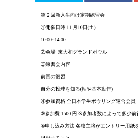
第２回新入生向け定期練習会
①開催日時
11
月
10
日
(
土
)
10:00~14:00
②会場
東大和グランドボウル
③練習会内容
前回の復習
自分の投球を知る
(
軸や基本動作
)
④参加資格 全日本学生ボウリング連合会員
⑤
参加費
1500
円
※
参加者数によって多少前
⑥
申し込み方法 各校主将がエントリー用紙