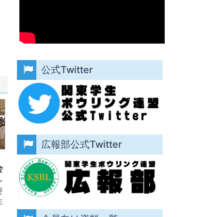
公式Twitter
広報部公式Twitter
会
ン
要
生
管