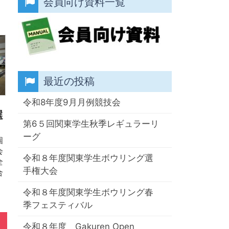
会員向け資料一覧
最近の投稿
令和8年度9月月例競技会
選
第6５回関東学生秋季レギュラーリ
ーグ
個
会
令和８年度関東学生ボウリング選
全
手権大会
合
令和８年度関東学生ボウリング春
季フェスティバル
令和８年度 Gakuren Open