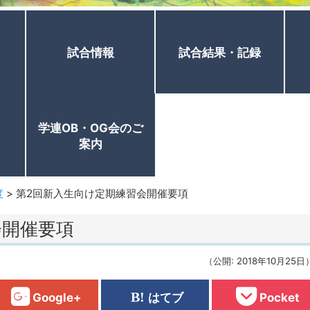
試合情報
試合結果・記録
学連OB・OG会のご
案内
度
>
第2回新入生向け定期練習会開催要項
会開催要項
（公開: 2018年10月25日
Google+
はてブ
Pocket