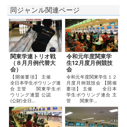
同ジャンル関連ページ
関東学連トリオ戦
令和元年度関東学
（８月月例代替大
生12月度月例競技
会）
会
【開催要項】 主催
令和元年度関東学生１２
全日本学生ボウリング連
月度月例競技会 【開催
合 主管 関東学生ボ
要項】 主催 全日本
ウリング連盟 公認
学生ボウリング連合 主
(公財)全日…
管 関東学…