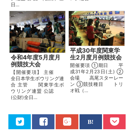
日…
平成30年度関東学
生2月度月例競技会
令和4年度5月度月
例競技大会
開催要項 ①期日 平
成31年2月23日(土) ②
【開催要項】 主催
会場 高尾スターレー
全日本学生ボウリング連
ン ③競技種目 トリ
合 主管 関東学生ボ
オ戦（…
ウリング連盟 公認
(公財)全日…