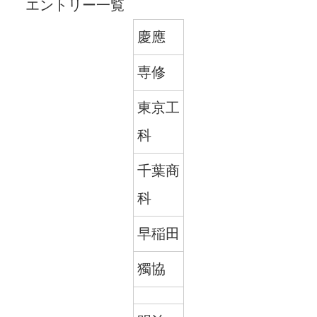
エントリー一覧
慶應
専修
東京工
科
千葉商
科
早稲田
獨協