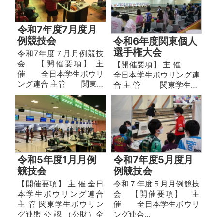
令和7年度7月度月
例競技会
令和6年度関東個人
選手権大会
令和7年度７月月例競技
会 【開催要項】 主
【開催要項】 主 催
催 全日本学生ボウリ
全⽇本学⽣ボウリング連
ング連合 主管 関東…
合 主 管 関東学⽣…
令和5年度1月月例
令和7年度5月度月
競技会
例競技会
【開催要項】 主 催 全日
令和７年度５月月例競技
本学生ボウリング連合
会 【開催要項】 主
主 管 関東学生ボウリン
催 全日本学生ボウリ
グ連盟 公 認 （公財）全
ング連合…