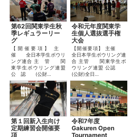
第62回関東学生秋
令和元年度関東学
季レギュラーリー
生個人選抜選手権
グ
大会
【開催要項】 主
【開催要項】 主催
催 全日本学生ボウリ
全日本学生ボウリング連
ング連合 主 管 関
合 主管 関東学生ボ
東学生ボウリング連盟
ウリング連盟 公認
公 認 (公財…
(公財)全日…
第１回新入生向け
令和7年度
定期練習会開催要
Gakuren Open
項
Tournament