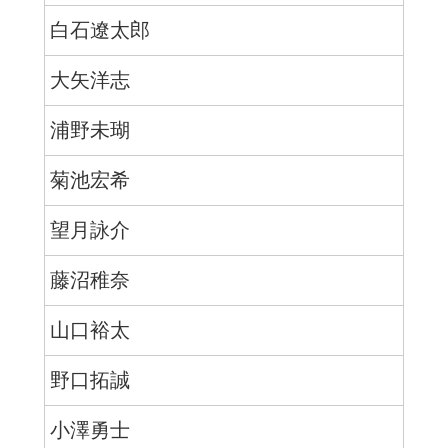
白石遼太郎
大矢洋志
浦野未瑚
菊池宏希
望月詠介
藤沼稚奈
山口裕太
野口拓誠
小澤勇士