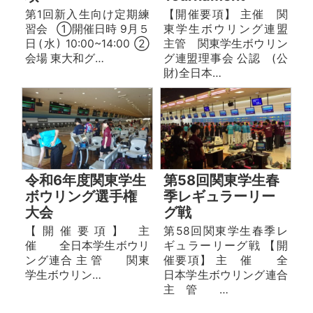
第1回新入生向け定期練
【開催要項】 主催 関
習会 ①開催日時 9月５
東学生ボウリング連盟
日(水) 10:00~14:00 ②
主管 関東学生ボウリン
会場 東大和グ…
グ連盟理事会 公認 (公
財)全日本…
令和6年度関東学生
第58回関東学生春
ボウリング選手権
季レギュラーリー
大会
グ戦
【 開 催 要 項 】 主
第58回関東学生春季レ
催 全日本学⽣ボウリ
ギュラーリーグ戦 【開
ング連合 主 管 関東
催要項】 主 催 全
学⽣ボウリン…
日本学生ボウリング連合
主 管 …