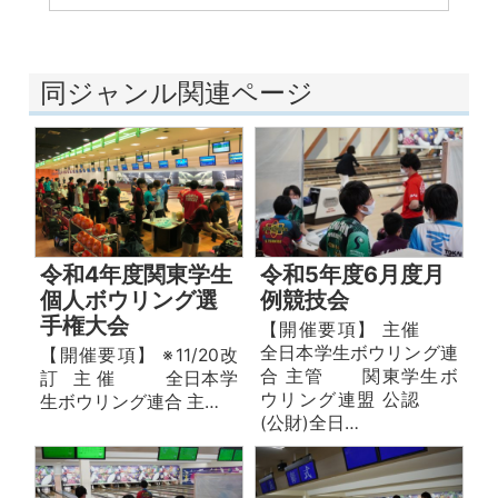
同ジャンル関連ページ
令和4年度関東学生
令和5年度6月度月
個人ボウリング選
例競技会
手権大会
【開催要項】 主催
全日本学生ボウリング連
【開催要項】 ※11/20改
合 主管 関東学生ボ
訂 主 催 全⽇本学
ウリング連盟 公認
⽣ボウリング連合 主…
(公財)全日…