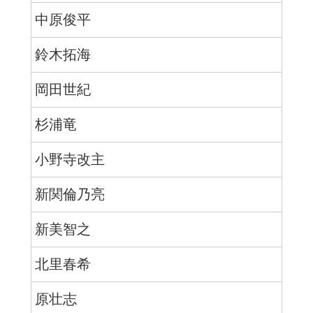
中原俊平
鈴木拓海
岡田世紀
杉浦竜
小野寺改主
新関倫乃亮
新美智之
北里春希
原壮志