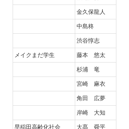
金久保龍人
中島柊
渋谷惇志
メイクまだ学生
藤本 悠太
杉浦 竜
宮崎 麻衣
角田 広夢
岸崎 大知
早稲田高齢化社会
大髙 舜平