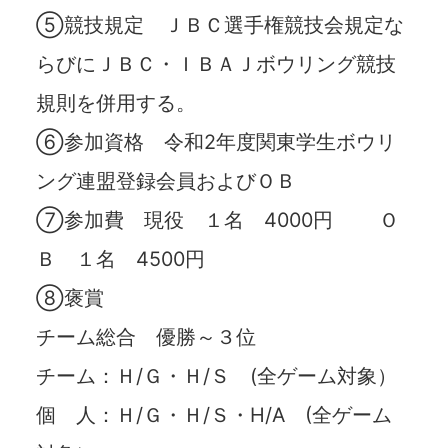
⑤競技規定 ＪＢＣ選手権競技会規定な
らびにＪＢＣ・ＩＢＡＪボウリング競技
規則を併用する。
⑥参加資格 令和
2
年度関東学生ボウリ
ング連盟登録会員およびＯＢ
⑦参加費 現役 １名
4000
円
Ｏ
Ｂ １名
4500
円
⑧褒賞
チーム総合 優勝～３位
チーム：Ｈ
/
Ｇ・Ｈ
/
Ｓ
(
全ゲーム対象）
個 人：Ｈ
/
Ｇ・Ｈ
/
Ｓ・
H/A
(
全ゲーム