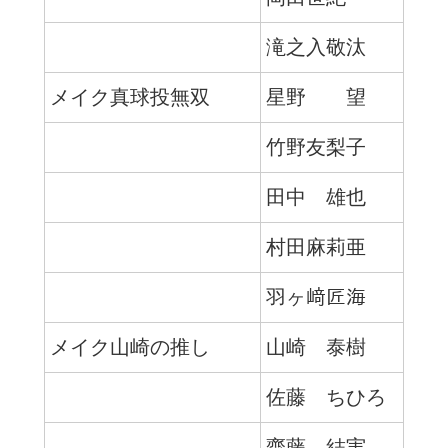
滝之入敬汰
メイク真球投無双
星野 望
竹野友梨子
田中 雄也
村田麻莉亜
羽ヶ﨑匠海
メイク山崎の推し
山崎 泰樹
佐藤 ちひろ
齋藤 結実