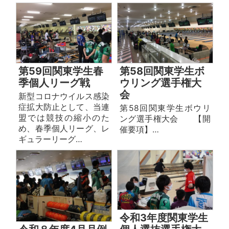
第59回関東学生春
第58回関東学生ボ
季個人リーグ戦
ウリング選手権大
会
新型コロナウイルス感染
症拡大防止として、当連
第58回関東学生ボウリ
盟では競技の縮小のた
ング選手権大会 【開
め、春季個人リーグ、レ
催要項】…
ギュラーリーグ…
令和3年度関東学生