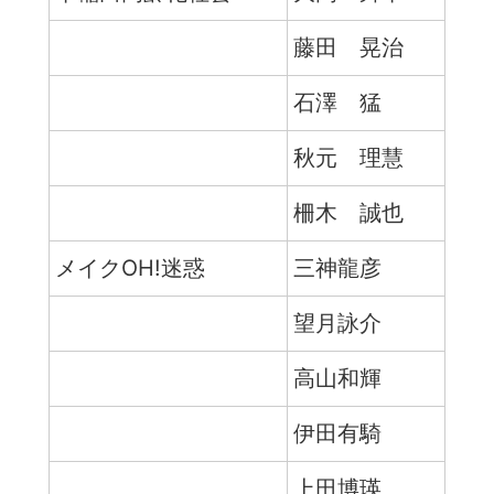
藤田 晃治
石澤 猛
秋元 理慧
柵木 誠也
メイクOH!迷惑
三神龍彦
望月詠介
高山和輝
伊田有騎
上田博瑛