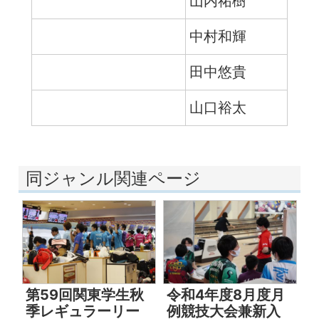
山内祐樹
中村和輝
田中悠貴
山口裕太
同ジャンル関連ページ
第59回関東学生秋
令和4年度8月度月
季レギュラーリー
例競技大会兼新入