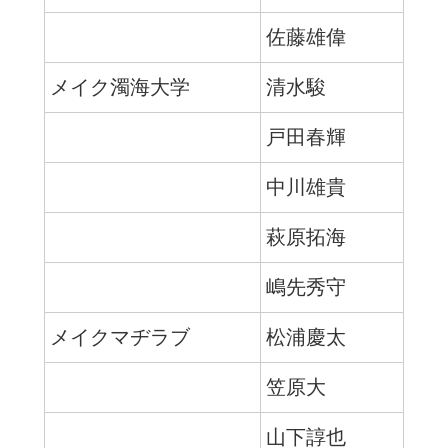
佐藤雄偉
メイク濁海大学
清水駿
戸田春輝
中川雄貴
萩原拓海
嶋先秀守
メイクマヂラブ
松浦慶太
笠原大
山下諄也