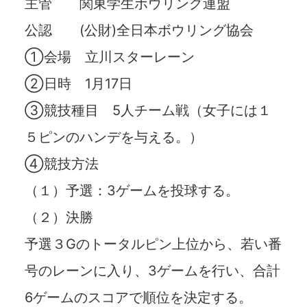
主管 関東学生ボウリング連盟
公認
(
公財
)
全日本ボウリング協会
①会場 立川スターレーン
②日時
1
月
17
日
③競技種目
5
人チーム戦（女子には１
５ピンのハンデを与える。）
④競技方法
（１）予選：
3
ゲームを投球する。
（２）決勝
予選３
G
のトータルピン上位から、若い番
号のレーンに入り、
3
ゲームを行い、合計
6
ゲームのスコアで順位を決定する。