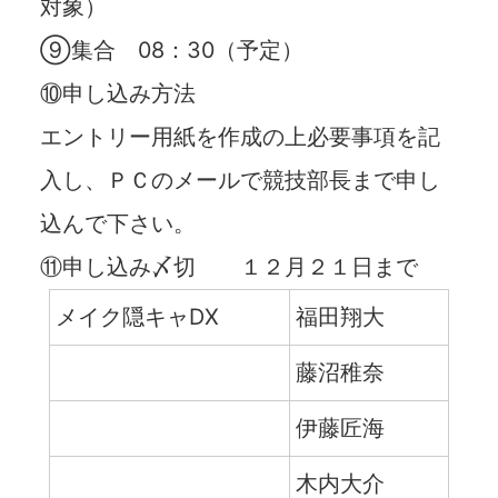
対象）
⑨集合
08
：
30
（予定）
⑩申し込み方法
エントリー用紙を作成の上必要事項を記
入し、ＰＣのメールで競技部長まで申し
込んで下さい。
⑪申し込み〆切 １２月２１日まで
メイク隠キャDX
福田翔大
藤沼稚奈
伊藤匠海
木内大介