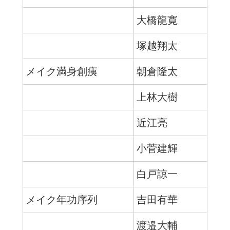
大橋龍寛
塚越翔太
メイク満身創痍
朝倉隆太
上林大樹
近江亮
小菅建輝
白戸諒一
メイク年功序列
吉田有華
渡邉大輔