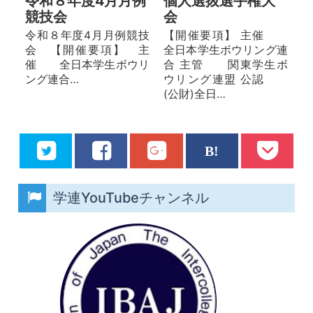
個人選抜選手権大
令和８年度4月月例
会
競技会
【開催要項】 主催
令和８年度4月月例競技
全日本学生ボウリング連
会 【開催要項】 主
合 主管 関東学生ボ
催 全日本学生ボウリ
ウリング連盟 公認
ング連合…
(公財)全日…
学連YouTubeチャンネル