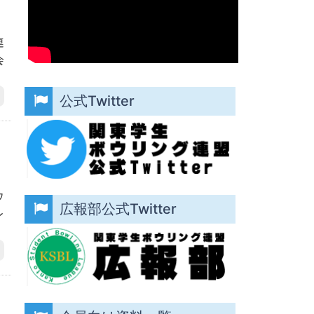
）
連
会
公式Twitter
）
ウ
広報部公式Twitter
レ