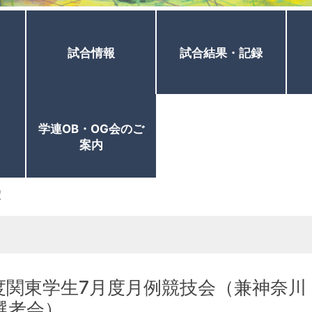
試合情報
試合結果・記録
学連OB・OG会のご
案内
度
度関東学生7月度月例競技会（兼神奈川
選考会）