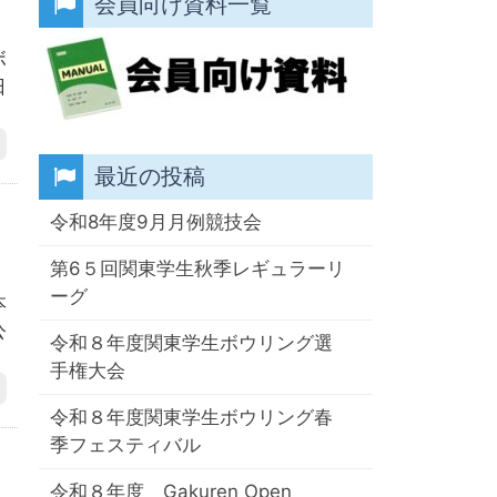
会員向け資料一覧
）
ボ
日
最近の投稿
令和8年度9月月例競技会
）
第6５回関東学生秋季レギュラーリ
ーグ
本
公
令和８年度関東学生ボウリング選
手権大会
令和８年度関東学生ボウリング春
季フェスティバル
）
令和８年度 Gakuren Open