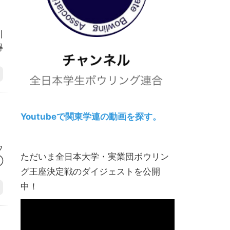
）
川
得
Youtubeで関東学連の動画を探す。
）
ウ
ただいま全日本大学・実業団ボウリン
③
グ王座決定戦のダイジェストを公開
中！