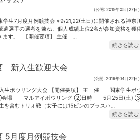
（公開: 2019年05月27日
学生7月度月例競技会 ※9/21,22(土日)に開催される神奈
派遣選手の選考を兼ね、個人成績上位2名が参加資格を獲
きます。 【開催要項】 主催 …
続きを読む
度 新入生歓迎大会
（公開: 2019年04月22日
新入生ボウリング大会 【開催要項】 主 催 関東学生ボ
①会場 マルアイボウリング ②日時 5月25日(土) 
入生を含むトリオ戦（女子には15ピンのプラスハ…
続きを読む
 5月度月例競技会