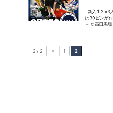
新入生2or3
は30ピンが付き
～ ＠高田馬場
2 / 2
«
1
2