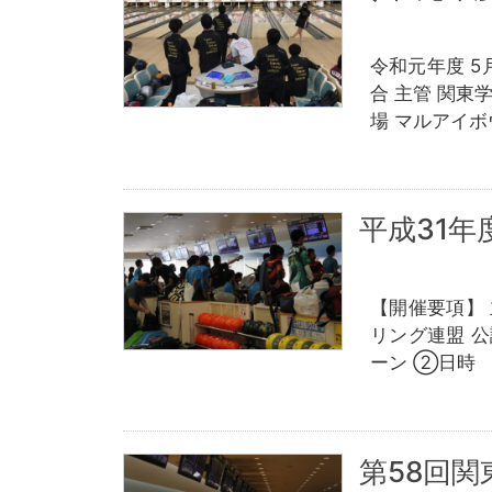
令和元年度 5
合 主管 関東
場 マルアイ
平成31
【開催要項】
リング連盟 
ーン ②日時 
第58回