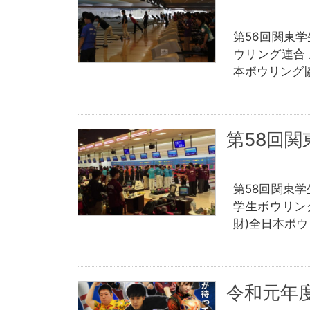
第56回関東
ウリング連合
本ボウリング
第58回
第58回関東
学生ボウリン
財)全日本ボ
令和元年