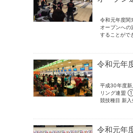
令和元年度関東
オープンへの
することがで
令和元年
平成30年度
リング連盟 
競技種目 新
令和元年度