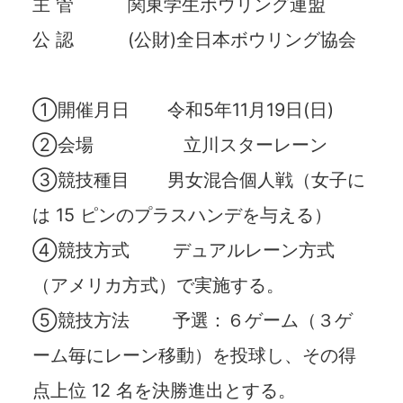
主 管 関東学⽣ボウリング連盟
公 認 (公財)全⽇本ボウリング協会
①開催⽉⽇ 令和5年11⽉19⽇(日)
②会場 立川スターレーン
③競技種⽬ 男⼥混合個⼈戦（⼥⼦に
は 15 ピンのプラスハンデを与える）
④競技⽅式 デュアルレーン⽅式
（アメリカ⽅式）で実施する。
⑤競技⽅法 予選：６ゲーム（３ゲ
ーム毎にレーン移動）を投球し、その得
点上位 12 名を決勝進出とする。