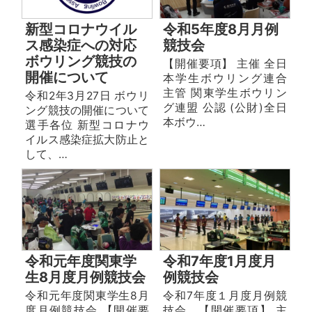
新型コロナウイル
令和5年度8月月例
ス感染症への対応
競技会
ボウリング競技の
【開催要項】 主催 全日
開催について
本学生ボウリング連合
主管 関東学生ボウリン
令和2年3月27日 ボウリ
グ連盟 公認 (公財)全日
ング競技の開催について
本ボウ…
選手各位 新型コロナウ
イルス感染症拡大防止と
して、…
令和元年度関東学
令和7年度1月度月
生8月度月例競技会
例競技会
令和元年度関東学生8月
令和7年度１月度月例競
度月例競技会 【開催要
技会 【開催要項】 主