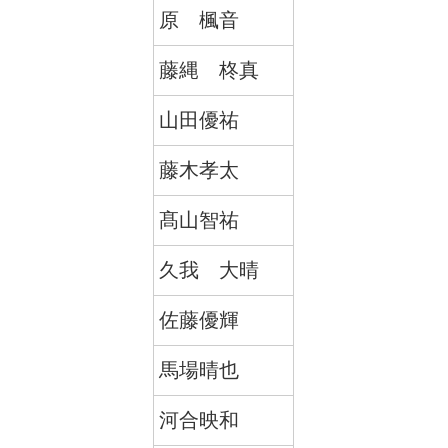
原 楓音
藤縄 柊真
山田優祐
藤木孝太
髙山智祐
久我 大晴
佐藤優輝
馬場晴也
河合映和