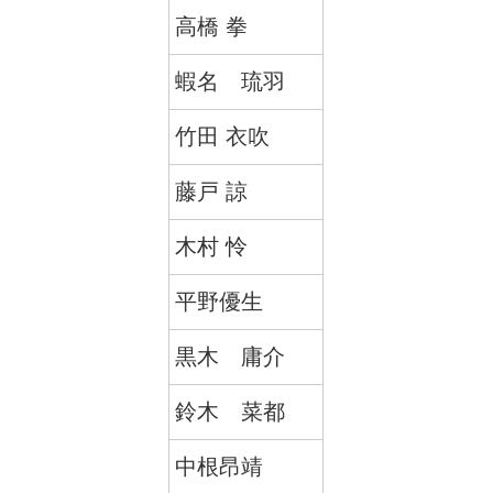
高橋 拳
蝦名 琉羽
竹田 衣吹
藤戸 諒
木村 怜
平野優生
黒木 庸介
鈴木 菜都
中根昂靖