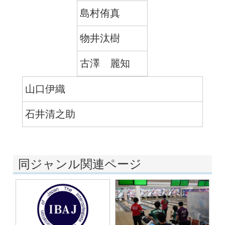
島村侑真
物井汰樹
古澤 麗知
山口伊織
石井清之助
同ジャンル関連ページ