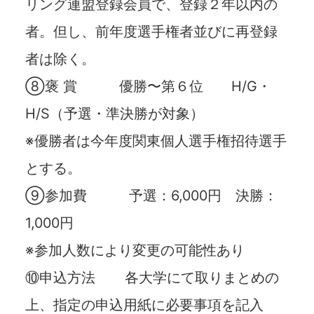
リング連盟登録会員で、登録２年以内の
者。但し、前年度選⼿権者並びに再登録
者は除く。
⑧褒 賞 優勝〜第６位 H/G・
H/S（予選・準決勝が対象）
※優勝者は今年度関東個⼈選⼿権招待選⼿
とする。
⑨参加費 予選：6,000円 決勝：
1,000円
※参加⼈数により変更の可能性あり
⑩申込⽅法 各⼤学にて取りまとめの
上、指定の申込⽤紙に必要事項を記⼊