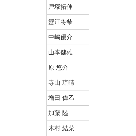
戸塚拓伸
蟹江将希
中嶋優介
山本健雄
原 悠介
寺山 琉晴
増田 偉乙
加藤 陸
木村 結菜