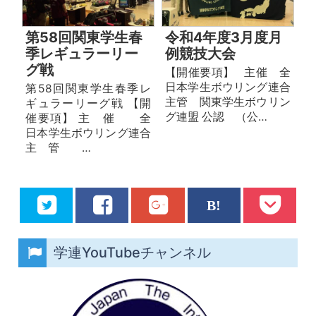
第58回関東学生春
令和4年度3月度月
季レギュラーリー
例競技大会
グ戦
【開催要項】 主催 全
日本学生ボウリング連合
第58回関東学生春季レ
主管 関東学生ボウリン
ギュラーリーグ戦 【開
グ連盟 公認 （公…
催要項】 主 催 全
日本学生ボウリング連合
主 管 …
学連YouTubeチャンネル