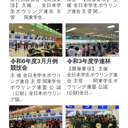
項】 主催 全日本学
催 全日本学生ボウリン
生ボウリング連合 主
グ連合 主 管 関…
管 関東学生…
令和6年度3月月例
令和3年度学連杯
競技会
【開催要項】 主催
全日本学生ボウリング連
主 催 全日本学生ボウリ
合 主管 関東学生ボ
ング連合 主 管 関東学生
ウリング連盟 公認
ボウリング連盟 公 認
(公財)全日…
（公財）全日本ボウリン
グ協…