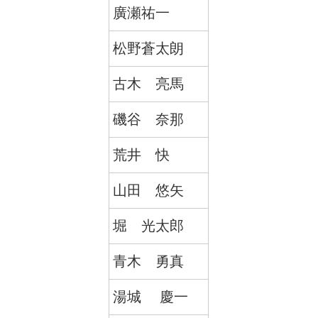
廣瀬祐一
松野蒼太朗
古木 亮馬
磯谷 奈那
荒井 快
山田 悠矢
堀 光太郎
青木 勇真
湯城 慶一