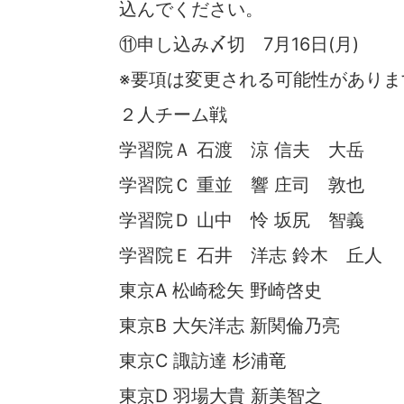
込んでください。
⑪申し込み〆切 7月16日(月)
※要項は変更される可能性がありま
２人チーム戦
学習院Ａ 石渡 涼 信夫 大岳
学習院Ｃ 重並 響 庄司 敦也
学習院Ｄ 山中 怜 坂尻 智義
学習院Ｅ 石井 洋志 鈴木 丘人
東京A 松崎稔矢 野崎啓史
東京B 大矢洋志 新関倫乃亮
東京C 諏訪達 杉浦竜
東京D 羽場大貴 新美智之