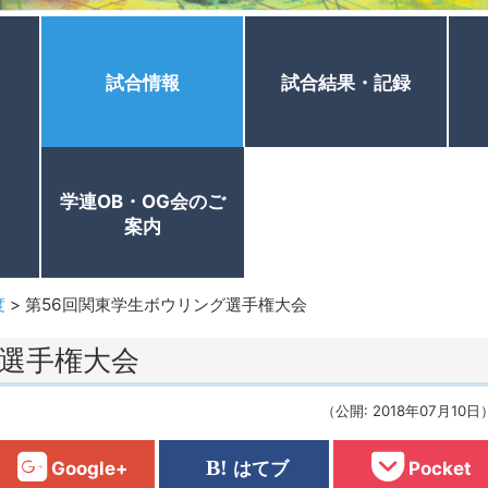
試合情報
試合結果・記録
学連OB・OG会のご
案内
度
>
第56回関東学生ボウリング選手権大会
グ選手権大会
（公開: 2018年07月10日
Google+
はてブ
Pocket