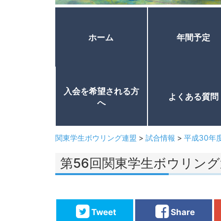
ホーム
年間予定
入会を希望される方
よくある質問
へ
関東学生ボウリング連盟
>
試合情報
>
平成30年
第56回関東学生ボウリン
Tweet
Share