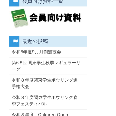
会員向け資料一覧
最近の投稿
令和8年度9月月例競技会
第6５回関東学生秋季レギュラーリ
ーグ
令和８年度関東学生ボウリング選
手権大会
令和８年度関東学生ボウリング春
季フェスティバル
令和８年度 Gakuren Open