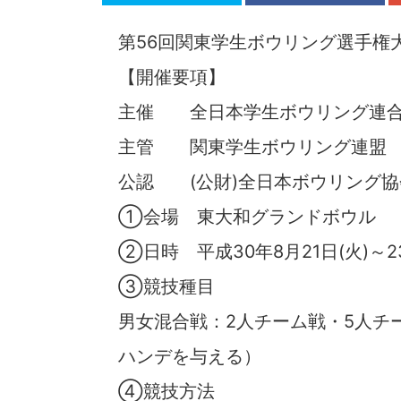
第56回関東学生ボウリング選手権
【開催要項】
主催 全日本学生ボウリング連
主管 関東学生ボウリング連盟
公認 (公財)全日本ボウリング協
①会場 東大和グランドボウル
②日時 平成30年8月21日(火)～23
③競技種目
男女混合戦：2人チーム戦・5人チ
ハンデを与える）
④競技方法