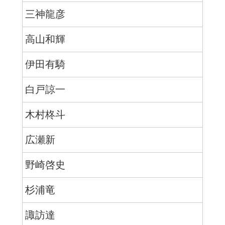
三神龍彦
高山和輝
伊田有騎
白戸諒一
木村柊斗
広瀬新
野崎啓史
杉浦竜
諏訪達