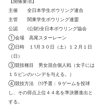
【開催要項】
主催 全日本学生ボウリング連合
主管 関東学生ボウリング連盟
公認 (公財)全日本ボウリング協会
①会場 高尾スターレーン
②日時 １1月３０日（土）１２月１日
（日）
③競技種目 男女混合個人戦（女子には
１５ピンのハンデを与える。）
④競技方法 ⑴予選：９ゲームを投球
し、その得点上位４４名を準決勝進出と
する。