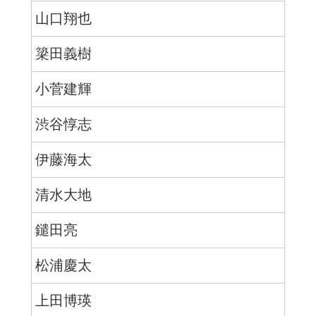
山口翔也
簗田義樹
小菅建輝
渋谷惇志
伊藤海太
清水大地
鑓田亮
松浦慶太
上田博瑛