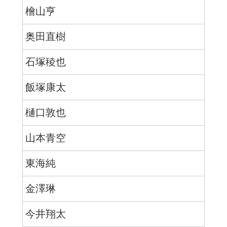
檜山亨
奥田直樹
石塚稜也
飯塚康太
樋口敦也
山本青空
東海純
金澤琳
今井翔太