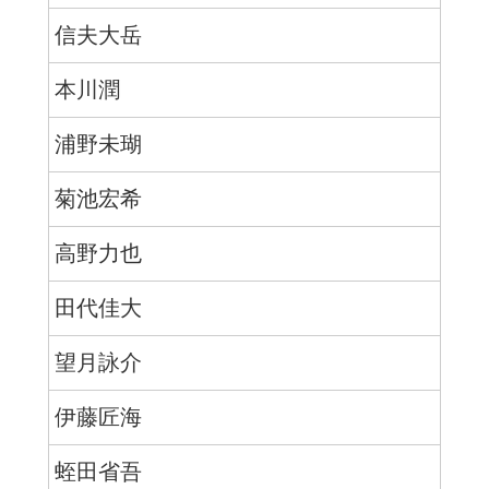
信夫大岳
本川潤
浦野未瑚
菊池宏希
高野力也
田代佳大
望月詠介
伊藤匠海
蛭田省吾