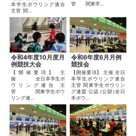
管 関東学…
本学生ボウリング連合
主管 関…
令和4年度10月度月
令和6年度6月月例
例競技大会
競技会
【開催要項】 主
【開催要項】 主催 全日
催 全⽇本学⽣ボ
本学生ボウリング連合
ウリング連合 主
主管 関東学生ボウリン
管 関東学⽣ボウ
グ連盟 公認 (公財)全日
リング連…
本ボウ…