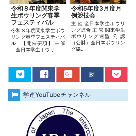
令和８年度関東学
令和5年度3月度月
生ボウリング春季
例競技会
フェスティバル
主 催 全日本学生ボウリ
ング連合 主 管 関東学生
令和８年度関東学生ボウ
ボウリング連盟 公 認
リング春季フェスティバ
（公財）全日本ボウリン
ル 【開催要項】 主催
グ協…
全日本学生ボウリ…
学連YouTubeチャンネル