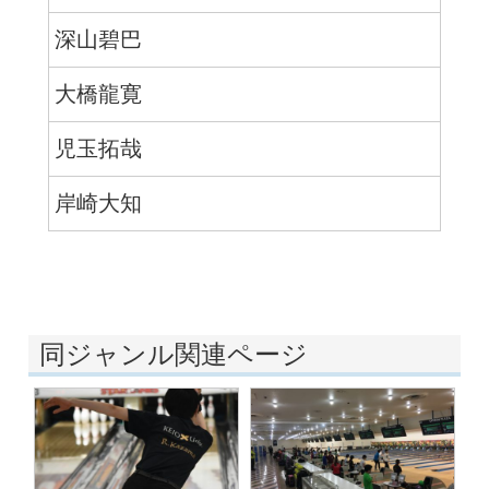
深山碧巴
大橋龍寛
児玉拓哉
岸崎大知
同ジャンル関連ページ