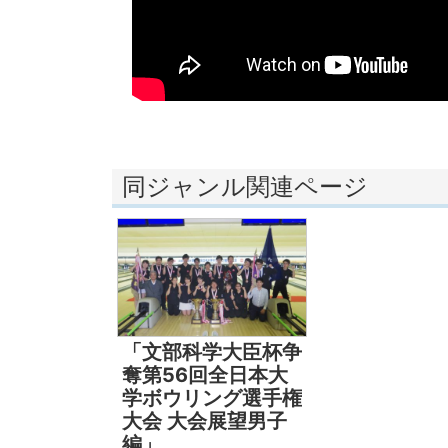
同ジャンル関連ページ
「文部科学大臣杯争
奪第56回全日本大
学ボウリング選手権
大会 大会展望男子
編」