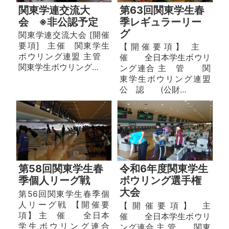
関東学連交流大
第63回関東学生春
会 ※非公認予定
季レギュラーリー
グ
関東学連交流大会 [開催
要項] 主催 関東学生
【開催要項】 主
ボウリング連盟 主管
催 全日本学生ボウリ
関東学生ボウリング…
ング連合 主 管 関
東学生ボウリング連盟
公 認 (公財…
第58回関東学生春
令和6年度関東学生
季個人リーグ戦
ボウリング選手権
大会
第56回関東学生春季個
人リーグ戦 【開催要
【 開 催 要 項 】 主
項】 主 催 全日本
催 全日本学⽣ボウリ
学生ボウリング連合
ング連合 主 管 関東