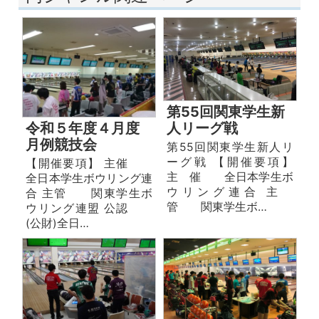
第55回関東学生新
人リーグ戦
令和５年度４月度
月例競技会
第55回関東学生新人リ
ーグ戦 【開催要項】
【開催要項】 主催
主 催 全日本学生ボ
全日本学生ボウリング連
ウリング連合 主
合 主管 関東学生ボ
管 関東学生ボ…
ウリング連盟 公認
(公財)全日…