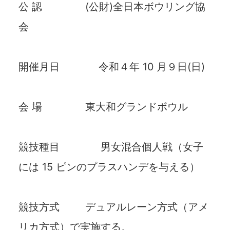
公 認 (公財)全⽇本ボウリング協
会
開催⽉⽇ 令和４年 10 ⽉９⽇(⽇)
会 場 東⼤和グランドボウル
競技種⽬ 男⼥混合個⼈戦（⼥⼦
には 15 ピンのプラスハンデを与える）
競技⽅式 デュアルレーン⽅式（アメ
リカ⽅式）で実施する。