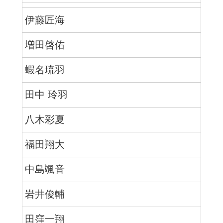
伊藤匠海
増田啓佑
蝦名琉羽
田中 玲羽
八木彩夏
福田翔大
中島颯音
岩井俊輔
田窪一翔