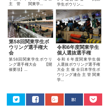
主 管 関東学…
学⽣ボウリン…
第58回関東学生ボ
ウリング選手権大
令和6年度関東学生
会
個人選抜選手権
第58回関東学生ボウリ
令和 6 年度関東学生個
ング選手権大会 【開
人選抜ボウリング選手権
催要項】…
大会 主 催 全日本学生ボ
ウリング連合 主 管 関東
学…