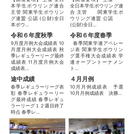
本学生ボウリング連合
全日本学生ボウリング連
主管 関東学生ボウリン
合 主管 関東学生ボ
グ連盟 公認 (公財)全日
ウリング連盟 公認
本ボウ…
(公財)全日…
令和６年度秋季
令和６年度春季
9月度月例大会成績表 10
春季関東学連アベレー
月度月例大会成績表 秋
ジ表 関東学生ボウリン
季レギュラーリーグ最終
グ選手権大会成績表 学
成績表 11月度月例大会
連オープントーナメン
成績表…
ト…
途中成績
４月月例
春季レギュラーリーグ表
10月月例成績表 予選
彰 春季レギュラーリー
10月月例成績表 決勝…
グ最終成績 春季レギュ
ラーリーグ１２週目終了
時点 春季レ…