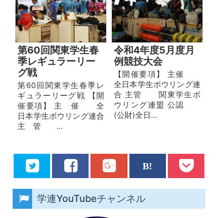
第60回関東学生春
令和4年度5月度月
季レギュラーリー
例競技大会
グ戦
【開催要項】 主催
全日本学生ボウリング連
第60回関東学生春季レ
合 主管 関東学生ボ
ギュラーリーグ戦 【開
ウリング連盟 公認
催要項】 主 催 全
(公財)全日…
日本学生ボウリング連合
主 管 …
学連YouTubeチャンネル