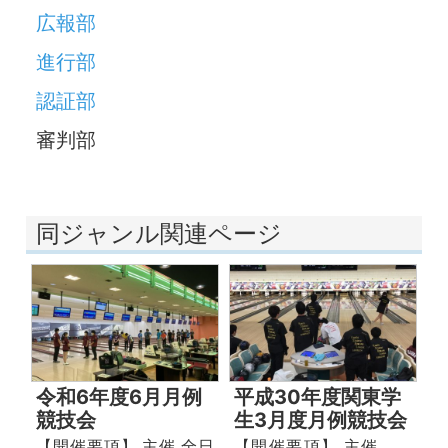
広報部
進行部
認証部
審判部
同ジャンル関連ページ
令和6年度6月月例
平成30年度関東学
競技会
生3月度月例競技会
【開催要項】 主催 全日
【開催要項】 主催