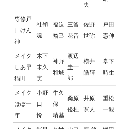
央
専修戸
社領
福迫
三留
佐野
戸田
田けん
颯
裕己
花音
世弥
憲伸
神
メイク
木下
渡辺
神野
横井
堂下
しあ早
未久
圭一
和城
皓輝
時生
稲田
実
郎
メイク
小野
牛久
桑原
井原
重松
ほぼ一
口
保
優杜
寛人
一毅
年
怜
晴基