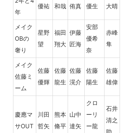
2年と4
優祐
和哉
侑真
優生
大晴
年
メイク
安部
星野
福田
伊藤
赤峰
OBの
優希
望
翔大
匠海
隼
奢り
奈
メイク
佐藤
佐藤
佐藤
佐藤
佐藤
佐藤ミ
優輝
龍生
滉介
陽生
雄偉
ーム
クロ
石井
慶應マ
川田
熊本
山中
ーリ
清之
サOUT
哲矢
脩平
達矢
ー龍
助