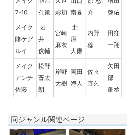
メイク
能呂
久世
山口
原 悠
増田
7-10
孔策
彩加
南夏
介
啓佑
メイク
岩
北
宮崎
内野
田窪
賭ケグ
井
原
麻衣
稔
一翔
ルイ
俊輔
大廉
メイク
松野
矢田
岸野
岡田
佐々
アンチ
蒼太
部
大樹
海人
直久
佐藤
朗
耀丞
同ジャンル関連ページ