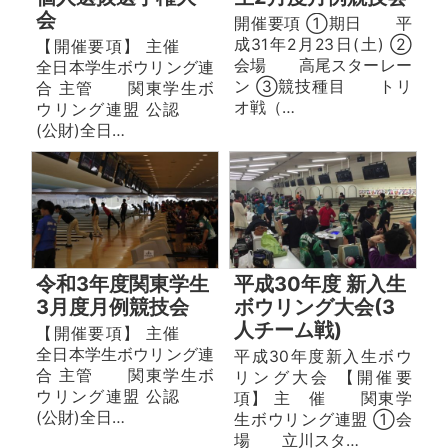
会
開催要項 ①期日 平
成31年2月23日(土) ②
【開催要項】 主催
会場 高尾スターレー
全日本学生ボウリング連
ン ③競技種目 トリ
合 主管 関東学生ボ
オ戦（…
ウリング連盟 公認
(公財)全日…
令和3年度関東学生
平成30年度 新入生
3月度月例競技会
ボウリング大会(3
人チーム戦)
【開催要項】 主催
全日本学生ボウリング連
平成30年度新入生ボウ
合 主管 関東学生ボ
リング大会 【開催要
ウリング連盟 公認
項】 主 催 関東学
(公財)全日…
生ボウリング連盟 ①会
場 立川スタ…