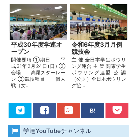
平成30年度学連オ
令和6年度3月月例
ープン
競技会
開催要項 ①期日 平
主 催 全日本学生ボウリ
成31年2月24日(日) ②
ング連合 主 管 関東学生
会場 高尾スターレー
ボウリング連盟 公 認
ン ③競技種目 個人
（公財）全日本ボウリン
戦（女…
グ協…
学連YouTubeチャンネル