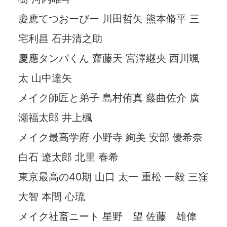
慶應てつおーびー 川田哲矢 熊本脩平 三
宅利昌 石井清之助
慶應タンパくん 齋藤天 宮澤継央 西川颯
太 山中達矢
メイク師匠と弟子 島村侑真 藤曲佐介 廣
瀬福太郎 井上楓
メイク最高学府 小野寺 絢美 安部 優希奈
白石 遼太郎 北里 春希
東京最高の40期 山口 太一 重松 一毅 三窪
大智 本間 心琉
メイク社畜ニート 星野 望 佐藤 雄偉