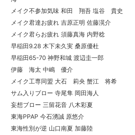
メイク不参加気味 和田 翔吾 塩谷 貴史
メイク君達お疲れ 吉原正明 佐藤滉介
メイク君らお疲れ 須藤真海 内野稔
早稲田9.28 木下未久実 桑原優杜
早稲田65-70 神野和城 渡辺圭一郎
伊藤 海太 中嶋 優介
メイク工専同盟 大石 莉央 蟹江 将希
サム入りブロー 寺尾隼 岡田海人
妄想ブロー 三留花音 八木彩夏
東海PPAP 今石湧誠 原悠介
東海性別が逆 山口南夏 加藤陸