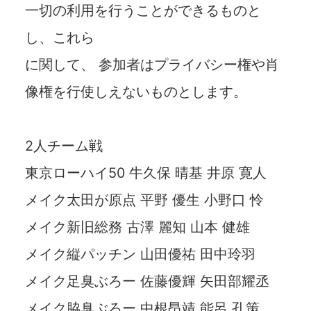
一切の利用を行うことができるものと
し、これら
に関して、 参加者はプライバシー権や肖
像権を行使しえないものとします。
2人チーム戦
東京ローハイ50 牛久保 晴基 井原 寛人
メイク太田が原点 平野 優生 小野口 怜
メイク新旧総務 古澤 麗知 山本 健雄
メイク縦パッチン 山田優祐 田中玲羽
メイク足臭ぶろー 佐藤優輝 矢田部耀丞
メイク脇臭ぶろー 中根昂靖 能呂 孔策