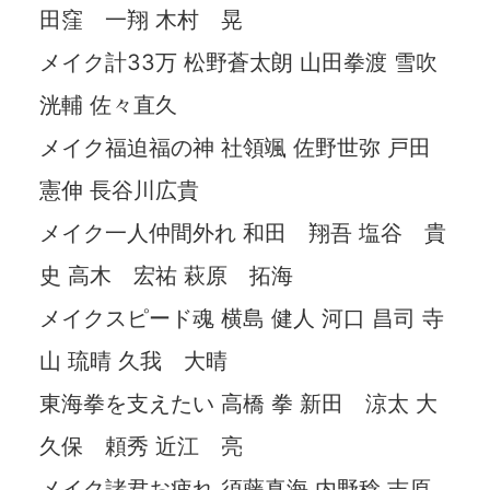
田窪 一翔 木村 晃
メイク計33万 松野蒼太朗 山田拳渡 雪吹
洸輔 佐々直久
メイク福迫福の神 社領颯 佐野世弥 戸田
憲伸 長谷川広貴
メイク一人仲間外れ 和田 翔吾 塩谷 貴
史 高木 宏祐 萩原 拓海
メイクスピード魂 横島 健人 河口 昌司 寺
山 琉晴 久我 大晴
東海拳を支えたい 高橋 拳 新田 涼太 大
久保 頼秀 近江 亮
メイク諸君お疲れ 須藤真海 内野稔 吉原