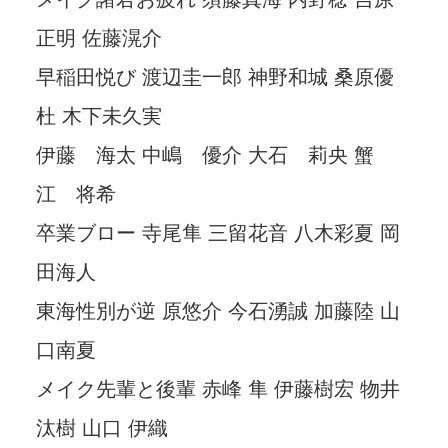
正明 佐藤滉介
早稲田悦び 渡辺圭一郎 神野和城 桑原優
杜 木下未久実
伊藤 海太 中嶋 優介 大石 莉央 蟹
江 将希
卒業ブロー 寺尾隼 三留花音 八木彩夏 岡
田海人
東海性別が逆 原悠介 今石湧誠 加藤陸 山
口南夏
メイク先輩と後輩 赤峰 隼 伊藤樹宏 物井
汰樹 山口 伊織