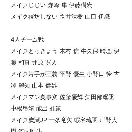
メイクじじい 赤峰 隼 伊藤樹宏
メイク寝坊しない 物井汰樹 山口 伊織
4人チーム戦
メイクとっきょう 木村 信 牛久保 晴基 伊
藤 和真 井原 寛人
メイク片手が正義 平野 優生 小野口 怜 古
澤 麗知 山本 健雄
メイクマン臭事変 佐藤優輝 矢田部耀丞
中根昂靖 能呂 孔策
メイク廣瀬JP 一条竜矢 蝦名琉羽 岸野大
樹 河内唯斗