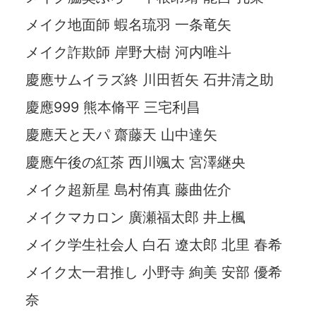
メイク地面師 蝦名琉羽 一条竜矢
メイク詐欺師 岸野大樹 河内唯斗
慶應サムイラズ終 川田哲矢 石井清之助
慶應999 熊本脩平 三宅利昌
慶應天と天パ 齋藤天 山中達矢
慶應午後の紅茶 西川颯太 宮澤継央
メイク超新星 島村侑真 藤曲佐介
メイクマカロン 廣瀬福太郎 井上楓
メイク学生社会人 白石 遼太郎 北里 春希
メイク太一君推し 小野寺 絢美 安部 優希
奈