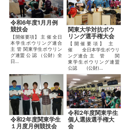
令和6年度1月月例
競技会
関東大学対抗ボウ
リング選手権大会
【開催要項】 主 催 全日
本学生ボウリング連合
【開催要項】 主
主 管 関東学生ボウリン
催 全日本学生ボウリ
グ連盟 公 認 （公財）全
ング連合 主 管 関
日…
東学生ボウリング連盟
公認 (公財)…
令和2年度関東学生
個人選抜選手権大
令和2年度関東学生
会
１月度月例競技会