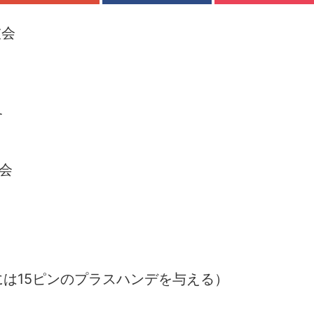
技会
合
会
は15ピンのプラスハンデを与える）