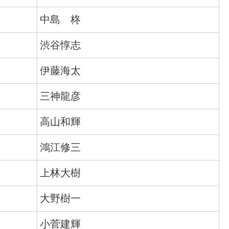
中島 柊
渋谷惇志
伊藤海太
三神龍彦
高山和輝
鴻江修三
上林大樹
大野樹一
小菅建輝