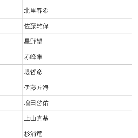
北里春希
佐藤雄偉
星野望
赤峰隼
堤哲彦
伊藤匠海
増田啓佑
上山克基
杉浦竜