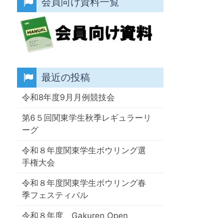
会員向け資料一覧
最近の投稿
令和8年度9月月例競技会
第6５回関東学生秋季レギュラーリ
ーグ
令和８年度関東学生ボウリング選
手権大会
令和８年度関東学生ボウリング春
季フェスティバル
令和８年度 Gakuren Open