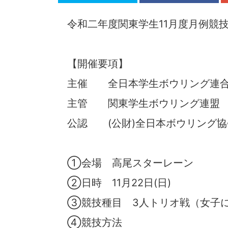
令和二年度関東学生11月度月例競
【開催要項】
主催 全日本学生ボウリング連
主管 関東学生ボウリング連盟
公認 (公財)全日本ボウリング協
①会場 高尾スターレーン
②日時 11月22日(日)
③競技種目 3人トリオ戦（女子に
④競技方法