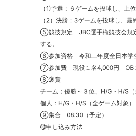
（1)予選：６ゲームを投球し、上位
（2）決勝：3ゲームを投球し、最
⑤競技規定 JBC選手権競技会規定
する。
⑥参加資格 令和二年度全日本学
⑦参加費 現役１名4,000円 OB１
⑧褒賞
チーム：優勝～３位、H/G・H/S
個人：H/G・H/S（全ゲーム対象）
⑨集合 08:30（予定）
⑩申し込み方法