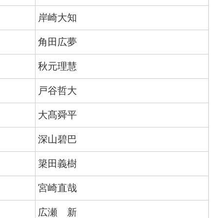
岸崎大知
角田広夢
秋元理慧
戸谷哲大
大髙舜平
深山碧巴
簗田義樹
宮崎直哉
広瀬 新