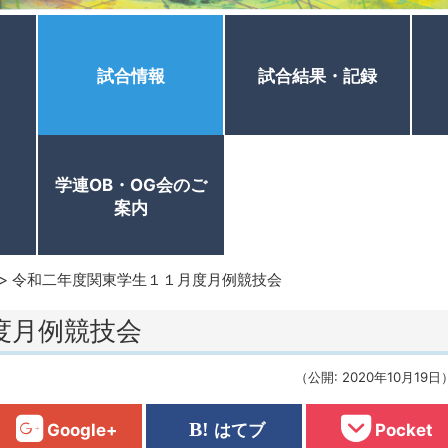
試合情報
試合結果・記録
学連OB・OG会のご
案内
>
令和二年度関東学生１１月度月例競技会
度月例競技会
（公開: 2020年10月19日
Google+
はてブ
Pocket