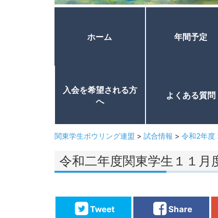
ホーム
年間予定
入会を希望される方
よくある質問
へ
関東学生ボウリング連盟
>
試合情報
>
令和2年度
令和二年度関東学生１１月
Tweet
Share